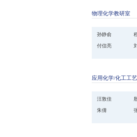
物理化学教研室
孙静俞
付信亮
应用化学/化工工
汪敦佳
朱倩